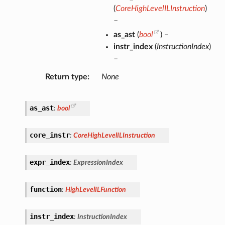
(
CoreHighLevelILInstruction
)
–
as_ast
(
bool
) –
instr_index
(
InstructionIndex
)
–
Return type
None
as_ast
:
bool
core_instr
:
CoreHighLevelILInstruction
expr_index
:
ExpressionIndex
function
:
HighLevelILFunction
instr_index
:
InstructionIndex