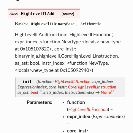
HighLevelILAdd
class
[source]
Bases:
,
HighLevelILBinaryBase
Arithmetic
HighLevelILAdd(function: ‘HighLevelILFunction’,
expr_index: <function NewType.<locals>.new_type
at 0x105107820>, core_instr:
binaryninja.highlevelil.CoreHighLevelILInstruction,
as_ast: bool, instr_index: <function NewType.
<locals>.new_type at 0x105092940>)
__init__
(
function
:
HighLevelILFunction
,
expr_index
:
ExpressionIndex
,
core_instr
:
CoreHighLevelILInstruction
,
as_ast
:
bool
,
instr_index
:
InstructionIndex
)
→
None
Parameters
function
(
HighLevelILFunction
) –
expr_index
(
ExpressionIndex
)
–
core_instr