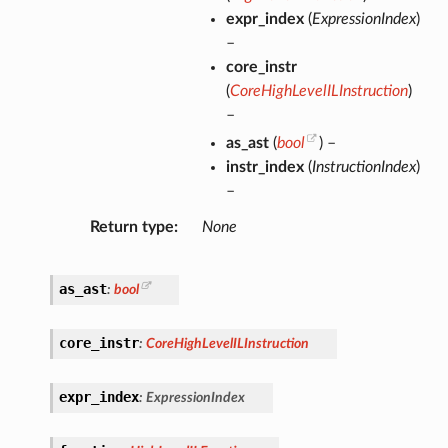
expr_index
(
ExpressionIndex
)
–
core_instr
(
CoreHighLevelILInstruction
)
–
as_ast
(
bool
) –
instr_index
(
InstructionIndex
)
–
Return type
None
as_ast
:
bool
core_instr
:
CoreHighLevelILInstruction
expr_index
:
ExpressionIndex