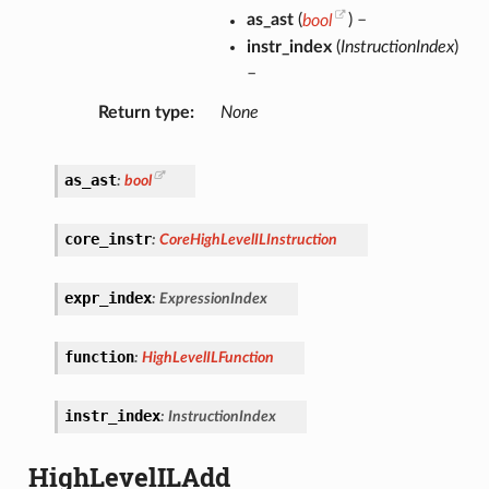
as_ast
(
bool
) –
instr_index
(
InstructionIndex
)
–
Return type
None
as_ast
:
bool
core_instr
:
CoreHighLevelILInstruction
expr_index
:
ExpressionIndex
function
:
HighLevelILFunction
instr_index
:
InstructionIndex
HighLevelILAdd