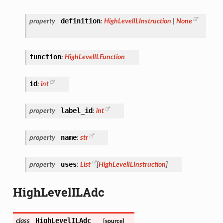
definition
property
:
HighLevelILInstruction
|
None
function
:
HighLevelILFunction
id
:
int
label_id
property
:
int
name
property
:
str
uses
property
:
List
[
HighLevelILInstruction
]
HighLevelILAdc
HighLevelILAdc
class
[source]