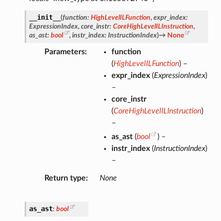
__init__
(
function
:
HighLevelILFunction
,
expr_index
:
ExpressionIndex
,
core_instr
:
CoreHighLevelILInstruction
,
as_ast
:
bool
,
instr_index
:
InstructionIndex
)
→
None
Parameters
function
(
HighLevelILFunction
) –
expr_index
(
ExpressionIndex
)
–
core_instr
(
CoreHighLevelILInstruction
)
–
as_ast
(
bool
) –
instr_index
(
InstructionIndex
)
–
Return type
None
as_ast
:
bool