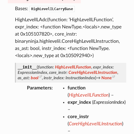
Bases:
HighLevelILCarryBase
HighLevelILAdc(function: ‘HighLevelILFunction’,
expr_index: <function NewType.<locals>.new_type
at 0x105107820>, core_instr:
binaryninja.highlevelil.CoreHighLevelILInstruction,
as_ast: bool, instr_index: <function NewType.
<locals>.new_type at 0x105092940>)
__init__
(
function
:
HighLevelILFunction
,
expr_index
:
ExpressionIndex
,
core_instr
:
CoreHighLevelILInstruction
,
as_ast
:
bool
,
instr_index
:
InstructionIndex
)
→
None
Parameters
function
(
HighLevelILFunction
) –
expr_index
(
ExpressionIndex
)
–
core_instr
(
CoreHighLevelILInstruction
)
–