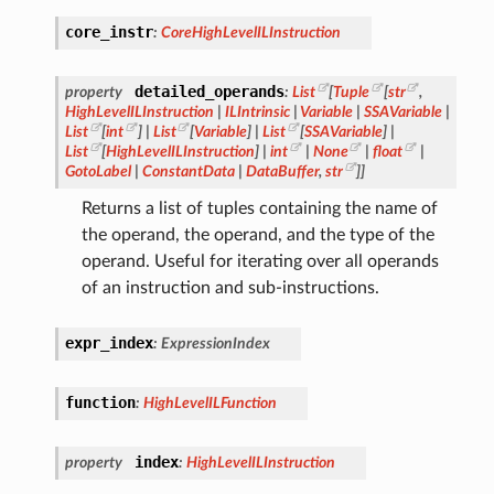
core_instr
:
CoreHighLevelILInstruction
detailed_operands
property
:
List
[
Tuple
[
str
,
HighLevelILInstruction
|
ILIntrinsic
|
Variable
|
SSAVariable
|
List
[
int
]
|
List
[
Variable
]
|
List
[
SSAVariable
]
|
List
[
HighLevelILInstruction
]
|
int
|
None
|
float
|
GotoLabel
|
ConstantData
|
DataBuffer
,
str
]
]
Returns a list of tuples containing the name of
the operand, the operand, and the type of the
operand. Useful for iterating over all operands
of an instruction and sub-instructions.
expr_index
:
ExpressionIndex
function
:
HighLevelILFunction
index
property
:
HighLevelILInstruction