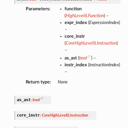
Parameters
function
(
HighLevelILFunction
) –
expr_index
(
ExpressionIndex
)
–
core_instr
(
CoreHighLevelILInstruction
)
–
as_ast
(
bool
) –
instr_index
(
InstructionIndex
)
–
Return type
None
as_ast
:
bool
core_instr
:
CoreHighLevelILInstruction