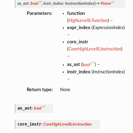
as_ast
:
bool
,
instr_index
:
InstructionIndex
)
→
None
Parameters
function
(
HighLevelILFunction
) –
expr_index
(
ExpressionIndex
)
–
core_instr
(
CoreHighLevelILInstruction
)
–
as_ast
(
bool
) –
instr_index
(
InstructionIndex
)
–
Return type
None
as_ast
:
bool
core_instr
:
CoreHighLevelILInstruction