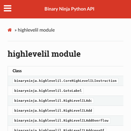
Binary Ninja Python API
»
highlevelil module
highlevelil module
Class
binaryninja.highlevelil.CoreHighLevelILInstruction
binaryninja.highlevelil.GotoLabel
binaryninja.highlevelil.HighLevelILAdc
binaryninja.highlevelil.HighLevelILAdd
binaryninja.highlevelil.HighLevelILAddOverflow
binaryninja.highlevelil.HighLevelILAddressOf