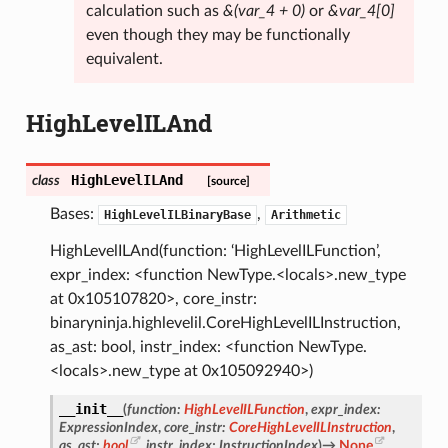
calculation such as
&(var_4 + 0)
or
&var_4[0]
even though they may be functionally
equivalent.
HighLevelILAnd
HighLevelILAnd
class
[source]
Bases:
,
HighLevelILBinaryBase
Arithmetic
HighLevelILAnd(function: ‘HighLevelILFunction’,
expr_index: <function NewType.<locals>.new_type
at 0x105107820>, core_instr:
binaryninja.highlevelil.CoreHighLevelILInstruction,
as_ast: bool, instr_index: <function NewType.
<locals>.new_type at 0x105092940>)
__init__
(
function
:
HighLevelILFunction
,
expr_index
:
ExpressionIndex
,
core_instr
:
CoreHighLevelILInstruction
,
as_ast
:
bool
,
instr_index
:
InstructionIndex
)
→
None