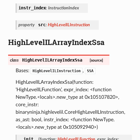
instr_index
:
InstructionIndex
src
property
:
HighLevelILInstruction
HighLevelILArrayIndexSsa
HighLevelILArrayIndexSsa
class
[source]
Bases:
,
HighLevelILInstruction
SSA
HighLevelILArrayIndexSsa(function:
‘HighLevelILFunction’, expr_index: <function
NewType.<locals>.new_type at 0x105107820>,
core_instr:
binaryninja.highlevelil.CoreHighLevelILInstruction,
as_ast: bool, instr_index: <function NewType.
<locals>.new_type at 0x105092940>)
__init__
(
function
:
HighLevelILFunction
,
expr_index
: