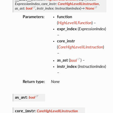
ExpressionIndex
,
core_instr
:
CoreHighLevelILInstruction
,
as_ast
:
bool
,
instr_index
:
InstructionIndex
)
→
None
Parameters
function
(
HighLevelILFunction
) –
expr_index
(
ExpressionIndex
)
–
core_instr
(
CoreHighLevelILInstruction
)
–
as_ast
(
bool
) –
instr_index
(
InstructionIndex
)
–
Return type
None
as_ast
:
bool
core_instr
:
CoreHighLevelILInstruction