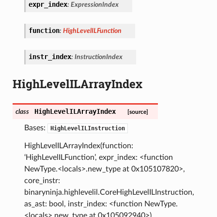
expr_index
:
ExpressionIndex
function
:
HighLevelILFunction
instr_index
:
InstructionIndex
HighLevelILArrayIndex
HighLevelILArrayIndex
class
[source]
Bases:
HighLevelILInstruction
HighLevelILArrayIndex(function:
‘HighLevelILFunction’, expr_index: <function
NewType.<locals>.new_type at 0x105107820>,
core_instr:
binaryninja.highlevelil.CoreHighLevelILInstruction,
as_ast: bool, instr_index: <function NewType.
<locals>.new_type at 0x105092940>)