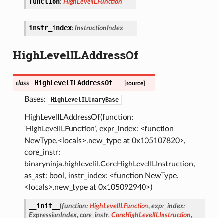
function
:
HighLevelILFunction
instr_index
:
InstructionIndex
HighLevelILAddressOf
HighLevelILAddressOf
class
[source]
Bases:
HighLevelILUnaryBase
HighLevelILAddressOf(function:
‘HighLevelILFunction’, expr_index: <function
NewType.<locals>.new_type at 0x105107820>,
core_instr:
binaryninja.highlevelil.CoreHighLevelILInstruction,
as_ast: bool, instr_index: <function NewType.
<locals>.new_type at 0x105092940>)
__init__
(
function
:
HighLevelILFunction
,
expr_index
:
ExpressionIndex
,
core_instr
:
CoreHighLevelILInstruction
,