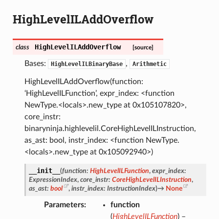
HighLevelILAddOverflow
HighLevelILAddOverflow
class
[source]
Bases:
,
HighLevelILBinaryBase
Arithmetic
HighLevelILAddOverflow(function:
‘HighLevelILFunction’, expr_index: <function
NewType.<locals>.new_type at 0x105107820>,
core_instr:
binaryninja.highlevelil.CoreHighLevelILInstruction,
as_ast: bool, instr_index: <function NewType.
<locals>.new_type at 0x105092940>)
__init__
(
function
:
HighLevelILFunction
,
expr_index
:
ExpressionIndex
,
core_instr
:
CoreHighLevelILInstruction
,
as_ast
:
bool
,
instr_index
:
InstructionIndex
)
→
None
Parameters
function
(
HighLevelILFunction
) –