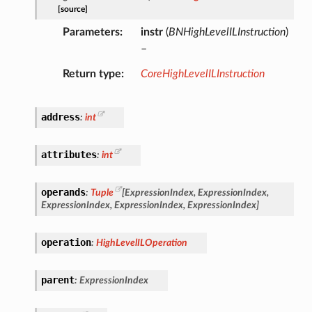
[source]
Parameters
instr
(
BNHighLevelILInstruction
)
–
Return type
CoreHighLevelILInstruction
address
:
int
attributes
:
int
operands
:
Tuple
[
ExpressionIndex
,
ExpressionIndex
,
ExpressionIndex
,
ExpressionIndex
,
ExpressionIndex
]
operation
:
HighLevelILOperation
parent
:
ExpressionIndex