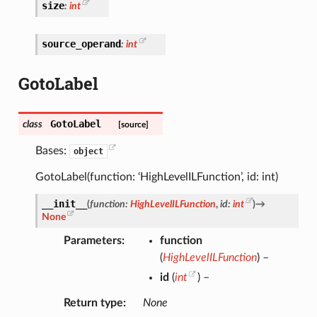
size
:
int
source_operand
:
int
GotoLabel
GotoLabel
class
[source]
Bases:
object
GotoLabel(function: ‘HighLevelILFunction’, id: int)
__init__
(
function
:
HighLevelILFunction
,
id
:
int
)
→
None
Parameters
function
(
HighLevelILFunction
) –
id
(
int
) –
Return type
None