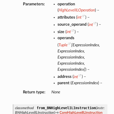
Parameters
operation
(
HighLevelILOperation
) –
attributes
(
int
) –
source_operand
(
int
) –
size
(
int
) –
operands
(
Tuple
[
ExpressionIndex
,
ExpressionIndex
,
ExpressionIndex
,
ExpressionIndex
,
ExpressionIndex
]
) –
address
(
int
) –
parent
(
ExpressionIndex
) –
Return type
None
from_BNHighLevelILInstruction
classmethod
(
instr
:
BNHighLevelILInstruction
)
→
CoreHighLevelILInstruction