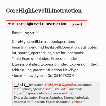
CoreHighLevelILInstruction
CoreHighLevelILInstruction
class
[source]
Bases:
object
CoreHighLevelILInstruction(operation:
binaryninja.enums.HighLevelILOperation, attributes:
int, source_operand: int, size: int, operands:
Tuple[ExpressionIndex, ExpressionIndex,
ExpressionIndex, ExpressionIndex, ExpressionIndex],
address: int, parent: <function NewType.
<locals>.new_type at 0x105107820>)
__init__
(
operation
:
HighLevelILOperation
,
attributes
:
int
,
source_operand
:
int
,
size
:
int
,
operands
:
Tuple
[
ExpressionIndex
,
ExpressionIndex
,
ExpressionIndex
,
ExpressionIndex
,
ExpressionIndex
]
,
address
:
int
,
parent
:
ExpressionIndex
)
→
None